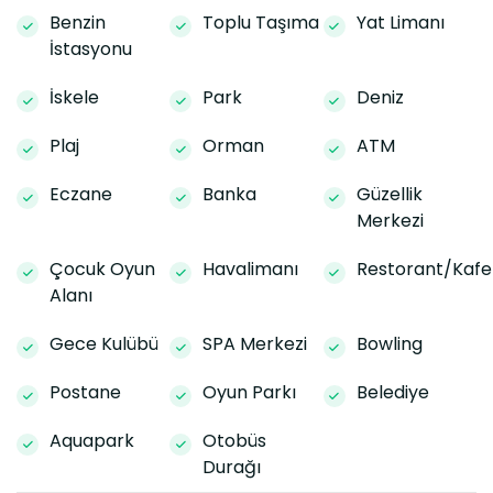
Benzin
Toplu Taşıma
Yat Limanı
İstasyonu
İskele
Park
Deniz
Plaj
Orman
ATM
Eczane
Banka
Güzellik
Merkezi
Çocuk Oyun
Havalimanı
Restorant/Kafe
Alanı
Gece Kulübü
SPA Merkezi
Bowling
Postane
Oyun Parkı
Belediye
Aquapark
Otobüs
Durağı