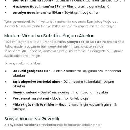
Alanya Limanı'na 600m
- Yat turları ve deniz aktiviteleri için ideal konum
Gazipaşa Havalimanı'na 37km
- Uluslararası ulaşım kolaylığı
Antalya Havalimanı'na 110km
- Büyük şehir bağlantısı
Yakın çevrenizdeki tarihi ve turistik mekanlar arasında Damlataş Mağarası,
Alanya Müzesi ve tarihi Alanya Kalesi yer alarak yaşam kalitenizi artırıyor.
Modern Mimari ve Sofistike Yaşam Alanları
1.975 m²'lik geniş bir alan üzerine kurulan
Alanya satılık lüks daire
projesi Kale
Patra, modern yaşamın tüm gereksinimlerini karşılayacak şekilde
tasarlanmıştır. Her daire, konfor ve estetiği mükemmel bir dengede buluşturan
özelliklerle donatılmıştır.
Daire iç mekan özellikleri:
Jakuzili geniş teraslar
- Akdeniz manzarası eşliğinde özel rahatlama
alanları
Kış bahçesi ve barbekü alanı
- Dört mevsim kullanılabilir yaşam
alanları
Sinema salonu
- Özel eğlence deneyimi için tasarlanmış alan
Yerden ısıtma sistemi
- Modern konfor teknolojisi
Yüksek güvenlik özellikleri
- Huzurlu yaşam için kapsamlı güvenlik
altyapısı
Sosyal Alanlar ve Güvenlik
Alanya lüks rezidans
standartlarında tasarlanan ortak alanlar: