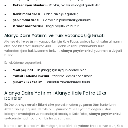
Rekreasyon alanları
- Parklar, plajlar ve doğal güzellikler
Deniz manzarası
- Akdeniz'in eşsiz güzelliği
Şehir manzarası
- Alanya'nın panoramik görünümü
Orman manzarası
- Doğal yeşillik ve huzur
Alanya Daire Yatırımı ve Türk Vatandaşlığı Fırsatı
Alanya daire yatırımı
yapacaklar için Kale Patra, sadece konut satın almanın
ötesinde bir fırsat sunuyor. 400.000 dolar ve üzeri yatırımlarla Türk
vatandaşlığına hak kazanma imkanı,
Alanya gayrimenkul
yatırımınızı değerli
kılıyor.
Esnek ödeme seçenekleri:
%40 peşinat
- Başlangıç için uygun ödeme planı
Taksitli ödeme imkanı
- Yatırımcı dostu finansman
Şubat 2027 teslim
- Garantili tamamlanma tarihi
Alanya Daire Yatırımı: Alanya Kale Patra Lüks
Daireler
Bu özel
Alanya satılık lüks daire
projesi, modern yaşamın tüm konforlarını
Akdeniz'in eşsiz güzellikleriyle buluşturuyor. Yüksek yatırım değeri, üstün
lokasyon avantajları ve vatandaşlık fırsatıyla Kale Patra,
Alanya gayrimenkul
sektöründe nadir bulunan bir fırsat sunuyor.
İster tatil evi, ister daimi ikametgah, ister kârlı bir yatırım fırsatı arıyor olun, Kale