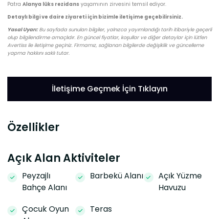
Patra
Alanya lüks rezidans
yaşamının zirvesini temsil ediyor.
Detaylı bilgi ve daire ziyareti için bizimle iletişime geçebilirsiniz.
Yasal Uyarı:
Bu sayfada sunulan bilgiler, yalnızca yayımlandığı tarih itibariyle geçerli
olup bilgilendirme amaçlıdır. En güncel fiyatlar, koşullar ve diğer detaylar için lütfen
Avertiss ile iletişime geçiniz. Firmamız, sağlanan bilgilerde değişiklik ve güncelleme
yapma hakkını saklı tutar.
İletişime Geçmek İçin Tıklayın
Özellikler
Açık Alan Aktiviteler
Peyzajlı
Barbekü Alanı
Açık Yüzme
Bahçe Alanı
Havuzu
Çocuk Oyun
Teras