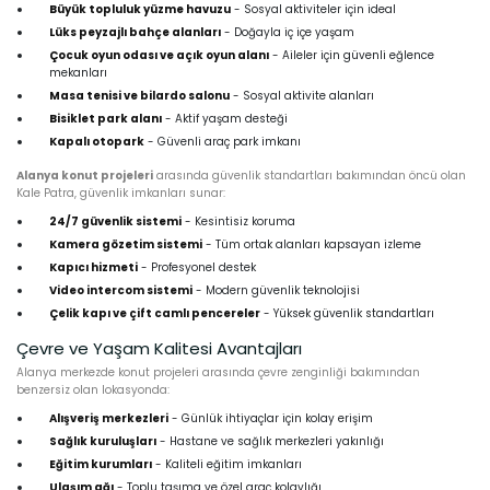
Büyük topluluk yüzme havuzu
- Sosyal aktiviteler için ideal
Lüks peyzajlı bahçe alanları
- Doğayla iç içe yaşam
Çocuk oyun odası ve açık oyun alanı
- Aileler için güvenli eğlence
mekanları
Masa tenisi ve bilardo salonu
- Sosyal aktivite alanları
Bisiklet park alanı
- Aktif yaşam desteği
Kapalı otopark
- Güvenli araç park imkanı
Alanya konut projeleri
arasında güvenlik standartları bakımından öncü olan
Kale Patra, güvenlik imkanları sunar:
24/7 güvenlik sistemi
- Kesintisiz koruma
Kamera gözetim sistemi
- Tüm ortak alanları kapsayan izleme
Kapıcı hizmeti
- Profesyonel destek
Video intercom sistemi
- Modern güvenlik teknolojisi
Çelik kapı ve çift camlı pencereler
- Yüksek güvenlik standartları
Çevre ve Yaşam Kalitesi Avantajları
Alanya merkezde konut projeleri arasında çevre zenginliği bakımından
benzersiz olan lokasyonda:
Alışveriş merkezleri
- Günlük ihtiyaçlar için kolay erişim
Sağlık kuruluşları
- Hastane ve sağlık merkezleri yakınlığı
Eğitim kurumları
- Kaliteli eğitim imkanları
Ulaşım ağı
- Toplu taşıma ve özel araç kolaylığı