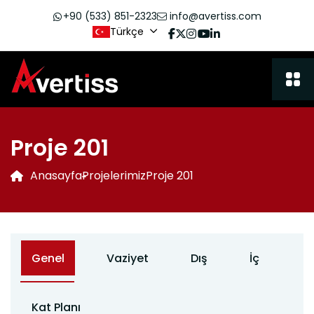
+90 (533) 851-2323
info@avertiss.com
Türkçe
Proje 201
Anasayfa
Projelerimiz
Proje 201
Genel
Vaziyet
Dış
İç
Kat Planı