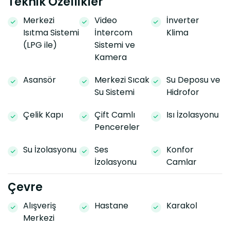
Teknik Özellikler
Merkezi
Video
İnverter
Isıtma Sistemi
İntercom
Klima
(LPG ile)
Sistemi ve
Kamera
Asansör
Merkezi Sıcak
Su Deposu ve
Su Sistemi
Hidrofor
Çelik Kapı
Çift Camlı
Isı İzolasyonu
Pencereler
Su İzolasyonu
Ses
Konfor
İzolasyonu
Camlar
Çevre
Alışveriş
Hastane
Karakol
Merkezi