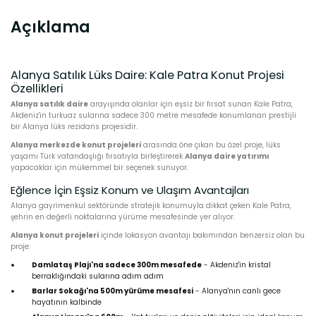
Açıklama
Alanya Satılık Lüks Daire: Kale Patra Konut Projesi
Özellikleri
Alanya satılık daire
arayışında olanlar için eşsiz bir fırsat sunan Kale Patra,
Akdeniz'in turkuaz sularına sadece 300 metre mesafede konumlanan prestijli
bir Alanya lüks rezidans projesidir.
Alanya merkezde konut projeleri
arasında öne çıkan bu özel proje, lüks
yaşamı Türk vatandaşlığı fırsatıyla birleştirerek
Alanya daire yatırımı
yapacaklar için mükemmel bir seçenek sunuyor.
Eğlence İçin Eşsiz Konum ve Ulaşım Avantajları
Alanya gayrimenkul sektöründe stratejik konumuyla dikkat çeken Kale Patra,
şehrin en değerli noktalarına yürüme mesafesinde yer alıyor.
Alanya konut projeleri
içinde lokasyon avantajı bakımından benzersiz olan bu
proje:
Damlataş Plajı'na sadece 300m mesafede
- Akdeniz'in kristal
berraklığındaki sularına adım adım
Barlar Sokağı'na 500m yürüme mesafesi
- Alanya'nın canlı gece
hayatının kalbinde