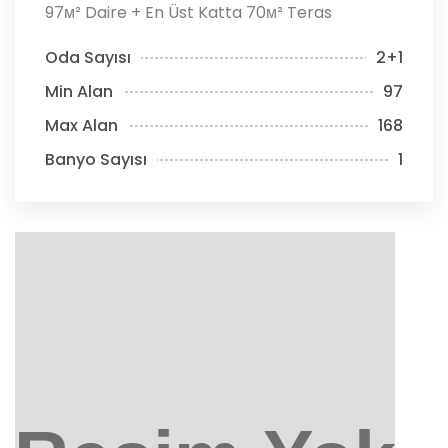
97м² Daire + En Üst Katta 70м² Teras
Oda Sayısı
2+1
Min Alan
97
Max Alan
168
Banyo Sayısı
1