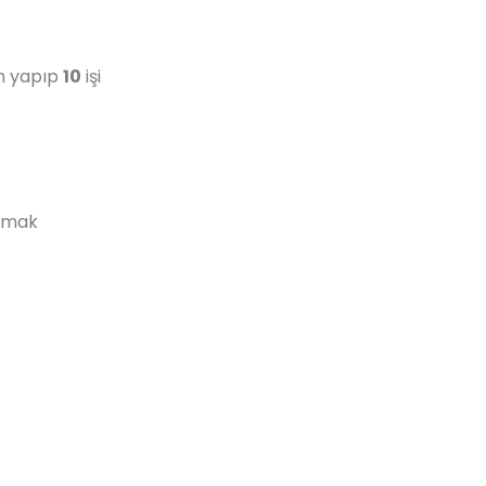
ım yapıp
10
işi
urmak