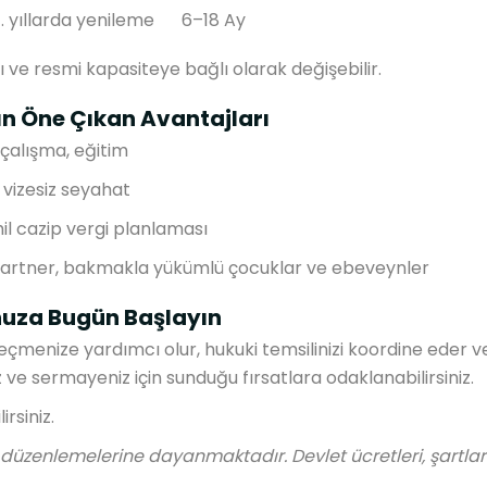
 4. yıllarda yenileme
6–18 Ay
ı ve resmi kapasiteye bağlı olarak değişebilir.
ın Öne Çıkan Avantajları
 çalışma, eğitim
vizesiz seyahat
il cazip vergi planlaması
artner, bakmakla yükümlü çocuklar ve ebeveynler
nuza Bugün Başlayın
eçmenize yardımcı olur, hukuki temsilinizi koordine eder 
niz ve sermayeniz için sunduğu fırsatlara odaklanabilirsiniz.
rsiniz.
iz düzenlemelerine dayanmaktadır. Devlet ücretleri, şartla