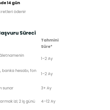
mde 14 gün
retleri ödenir
Başvuru Süreci
Tahmini
Süre*
kâletnamenin
1–2 Ay
, banka hesabı, fon
1–2 Ay
ı sunar
3+ Ay
rmak izi; 2 iş günü
4–12 Ay