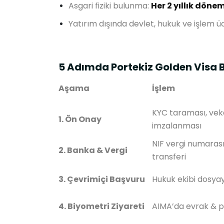
Asgari fiziki bulunma:
Her 2 yıllık döne
Yatırım dışında devlet, hukuk ve işlem üc
5 Adımda Portekiz Golden Visa 
Aşama
İşlem
KYC taraması, ve
1. Ön Onay
imzalanması
NIF vergi numarası
2. Banka & Vergi
transferi
3. Çevrimiçi Başvuru
Hukuk ekibi dosyay
4. Biyometri Ziyareti
AIMA’da evrak & pa