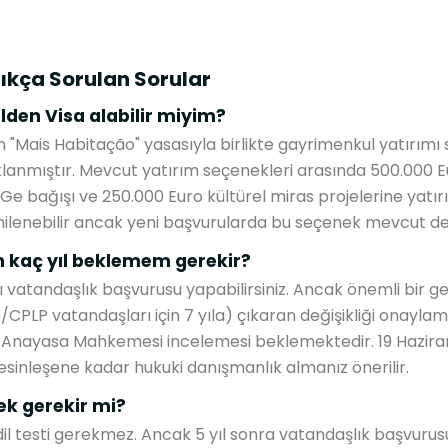
ıkça Sorulan Sorular
lden Visa alabilir miyim?
en "Mais Habitação" yasasıyla birlikte gayrimenkul yatırım
aklanmıştır. Mevcut yatırım seçenekleri arasında 500.000 Eu
Ge bağışı ve 250.000 Euro kültürel miras projelerine yat
nilenebilir ancak yeni başvurularda bu seçenek mevcut değ
n kaç yıl beklemem gerekir?
vatandaşlık başvurusu yapabilirsiniz. Ancak önemli bir ge
/CPLP vatandaşları için 7 yıla) çıkaran değişikliği onaylam
nayasa Mahkemesi incelemesi beklemektedir. 19 Hazira
 kesinleşene kadar hukuki danışmanlık almanız önerilir.
ek gerekir mi?
dil testi gerekmez. Ancak 5 yıl sonra vatandaşlık başvurus