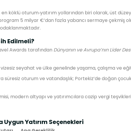
en köklü oturum‑yatırım yollarından biri olarak, üst düze
an program 5 milyar €’dan fazla yabancı sermaye çekmiş olu
a odaklanmaktadır.
ih Edilmeli?
avel Awards tarafından
Dünyanın ve Avrupa’nın Lider De
 vizesiz seyahat ve ülke genelinde yaşama, çalışma ve eği
ra süresiz oturum ve vatandaşlık; Portekiz’de doğan çocu
si, modern altyapı ve yatırımcılara cazip vergi teşvikleri
a Uygun Yatırım Seçenekleri
utarı
Ana Gereklilik