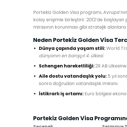
Portekiz Golden Visa programı, Avrupa’nın 
kolay erişimle birleştirir. 2012’de başlay
mirasının korunması gibi stratejik alanlar
Neden Portekiz Golden Visa Terc
Dünya çapında yaşam stili:
World Tr
dünyanın en barışçıl 4. ülkesi.
Schengen hareketliliği:
29 AB ülkesine
Aile dostu vatandaşlık yolu:
5 yıl son
sonra doğrudan vatandaşlık imkanı.
İstikrarlı iş ortamı:
Euro bölgesi ekonomi
Portekiz Golden Visa Programın
Seçenek
Sermaye T