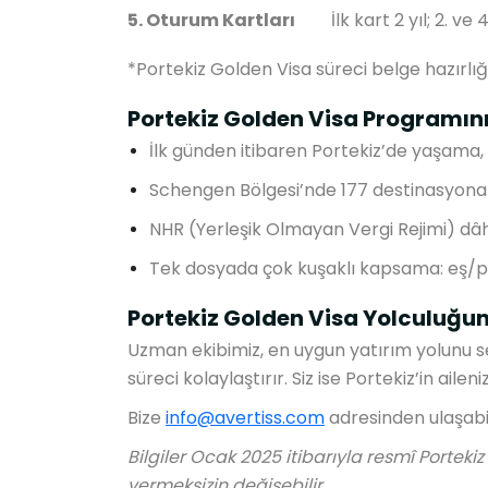
5. Oturum Kartları
İlk kart 2 yıl; 2. ve
*Portekiz Golden Visa süreci belge hazırlığ
Portekiz Golden Visa Programın
İlk günden itibaren Portekiz’de yaşama,
Schengen Bölgesi’nde 177 destinasyona 
NHR (Yerleşik Olmayan Vergi Rejimi) dâh
Tek dosyada çok kuşaklı kapsama: eş/p
Portekiz Golden Visa Yolculuğu
Uzman ekibimiz, en uygun yatırım yolunu s
süreci kolaylaştırır. Siz ise Portekiz’in aile
Bize
info@avertiss.com
adresinden ulaşabili
Bilgiler Ocak 2025 itibarıyla resmî Portek
vermeksizin değişebilir.