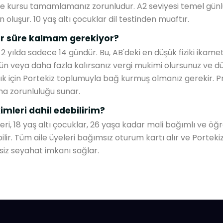
e kursu tamamlamanız zorunludur. A2 seviyesi temel günlü
uşur. 10 yaş altı çocuklar dil testinden muaftır.
dar süre kalmam gerekiyor?
ılda sadece 14 gündür. Bu, AB'deki en düşük fiziki ikamet şar
 gün veya daha fazla kalırsanız vergi mukimi olursunuz ve düny
lık için Portekiz toplumuyla bağ kurmuş olmanız gerekir. P
ma zorunluluğu sunar.
mleri dahil edebilirim?
i, 18 yaş altı çocuklar, 26 yaşa kadar mali bağımlı ve öğre
ilir. Tüm aile üyeleri bağımsız oturum kartı alır ve Portek
esiz seyahat imkanı sağlar.