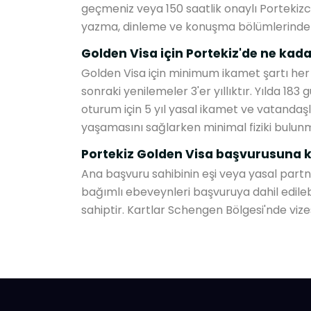
geçmeniz veya 150 saatlik onaylı Portekizc
yazma, dinleme ve konuşma bölümlerinden ol
Golden Visa için Portekiz'de ne ka
Golden Visa için minimum ikamet şartı her 2 y
sonraki yenilemeler 3'er yıllıktır. Yılda 183
oturum için 5 yıl yasal ikamet ve vatandaş
yaşamasını sağlarken minimal fiziki bulun
Portekiz Golden Visa başvurusuna ki
Ana başvuru sahibinin eşi veya yasal partner
bağımlı ebeveynleri başvuruya dahil edileb
sahiptir. Kartlar Schengen Bölgesi'nde viz