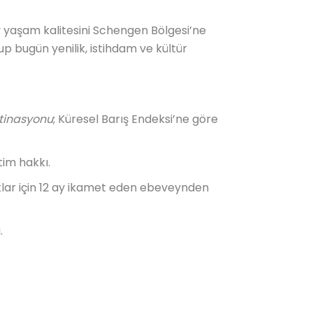
y yaşam kalitesini Schengen Bölgesi’ne
p bugün yenilik, istihdam ve kültür
stinasyonu
; Küresel Barış Endeksi’ne göre
tim hakkı.
klar için 12 ay ikamet eden ebeveynden
.