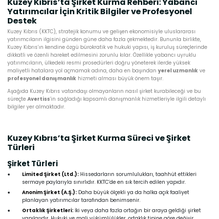
Kuzey Kıbrıs’ta Şirket Kurma Rehberi: Yabancı
Yatırımcılar İçin Kritik Bilgiler ve Profesyonel
Destek
Kuzey Kıbrıs (KKTC), stratejik konumu ve gelişen ekonomisiyle uluslararası
yatırımcıların ilgisini günden güne daha fazla çekmektedir. Bununla birlikte,
Kuzey Kıbrıs’ın kendine özgü bürokratik ve hukuki yapısı, iş kuruluş süreçlerinde
dikkatli ve özenli hareket edilmesini zorunlu kılar. Özellikle yabancı uyruklu
yatırımcıların, ülkedeki resmi prosedürleri doğru yöneterek ilerde yüksek
maliyetli hatalara yol açmamak adına, daha en başından
yerel uzmanlık
ve
profesyonel danışmanlık
hizmeti alması büyük önem taşır.
Aşağıda Kuzey Kıbrıs vatandaşı olmayanların nasıl şirket kurabileceği ve bu
süreçte
Avertiss
’in sağladığı kapsamlı danışmanlık hizmetleriyle ilgili detaylı
bilgiler yer almaktadır.
Kuzey Kıbrıs’ta Şirket Kurma Süreci ve Şirket
Türleri
Şirket Türleri
Limited Şirket (Ltd.):
Hissedarların sorumlulukları, taahhüt ettikleri
sermaye paylarıyla sınırlıdır. KKTC’de en sık tercih edilen yapıdır.
Anonim Şirket (A.Ş.):
Daha büyük ölçekli ya da halka açık faaliyet
planlayan yatırımcılar tarafından benimsenir.
Ortaklık Şirketleri:
İki veya daha fazla ortağın bir araya geldiği şirket
yapılarıdır. Hukuki ve mali yükümlülükler, ortaklık tipine göre değişir.