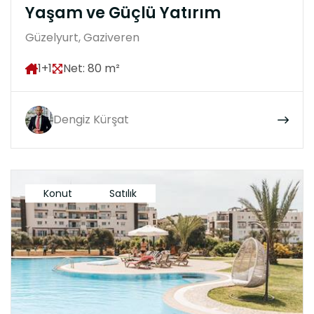
Yaşam ve Güçlü Yatırım
Güzelyurt, Gaziveren
1+1
Net: 80 m²
Dengiz Kürşat
Konut
Satılık