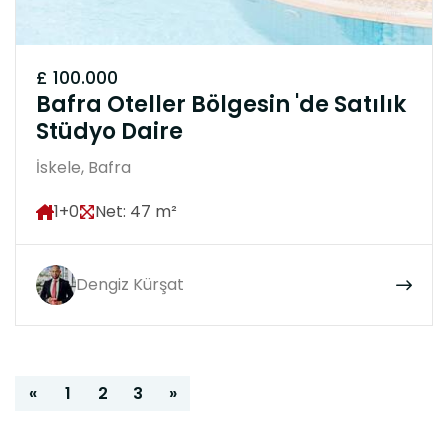
£ 100.000
Bafra Oteller Bölgesin 'de Satılık
Stüdyo Daire
İskele, Bafra
1+0
Net: 47 m²
Dengiz Kürşat
«
1
2
3
»