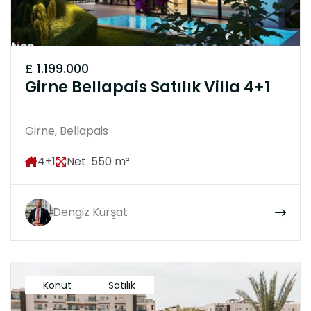
£ 1.199.000
Girne Bellapais Satılık Villa 4+1
Girne, Bellapais
4+1
Net: 550 m²
Dengiz Kürşat
Konut
Satılık