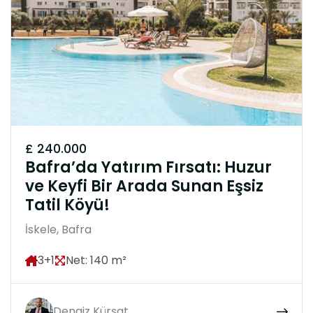
£ 240.000
Bafra’da Yatırım Fırsatı: Huzur
ve Keyfi Bir Arada Sunan Eşsiz
Tatil Köyü!
İskele, Bafra
3+1
Net: 140 m²
Dengiz Kürşat