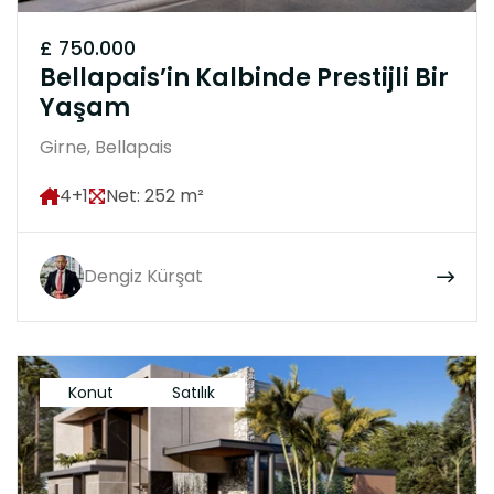
£ 750.000
Bellapais’in Kalbinde Prestijli Bir
Yaşam
Girne, Bellapais
4+1
Net: 252 m²
Dengiz Kürşat
Konut
Satılık