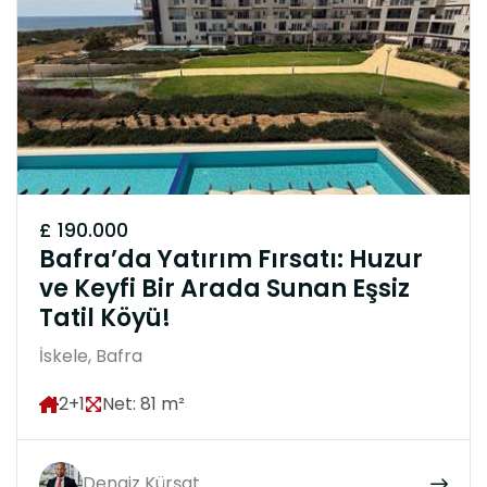
£ 190.000
Bafra’da Yatırım Fırsatı: Huzur
ve Keyfi Bir Arada Sunan Eşsiz
Tatil Köyü!
İskele, Bafra
2+1
Net: 81 m²
Dengiz Kürşat