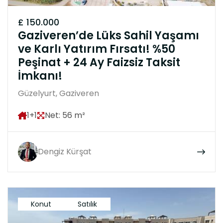
£ 150.000
Gaziveren’de Lüks Sahil Yaşamı
ve Karlı Yatırım Fırsatı! %50
Peşinat + 24 Ay Faizsiz Taksit
İmkanı!
Güzelyurt, Gaziveren
1+1
Net: 56 m²
Dengiz Kürşat
Konut
Satılık