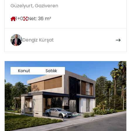
Güzelyurt, Gaziveren
1+0
Net: 36 m²
Dengiz Kürşat
Konut
Satılık