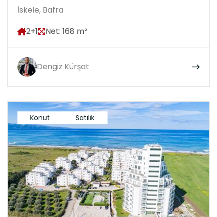
İskele, Bafra
2+1
Net: 168 m²
Dengiz Kürşat
Konut
Satılık