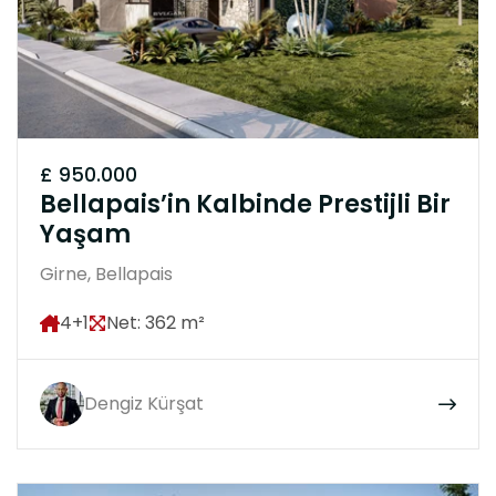
£ 950.000
Bellapais’in Kalbinde Prestijli Bir
Yaşam
Girne, Bellapais
4+1
Net: 362 m²
Dengiz Kürşat