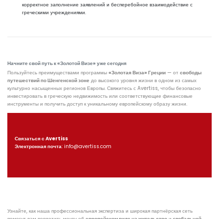
корректное заполнение заявлений и бесперебойное взаимодействие с
греческими учреждениями.
Начните свой путь к «Золотой Визе» уже сегодня
Пользуйтесь преимуществами программы
«Золотая Виза» Греции
— от
свободы
путешествий по Шенгенской зоне
до высокого уровня жизни в одном из самых
культурно насыщенных регионов Европы. Свяжитесь с Avertiss, чтобы безопасно
инвестировать в греческую недвижимость или соответствующие финансовые
инструменты и получить доступ к уникальному европейскому образу жизни.
Связаться с Avertiss
Электронная почта
:
info@avertiss.com
Узнайте, как наша профессиональная экспертиза и широкая партнёрская сеть
помогут вам воплотить мечту об
европейском виде на жительство
и
глобальной