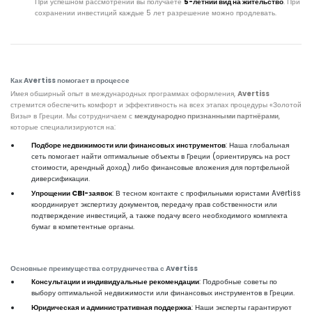
При успешном рассмотрении вы получаете
5-летний вид на жительство
. При
сохранении инвестиций каждые 5 лет разрешение можно продлевать.
Как Avertiss помогает в процессе
Имея обширный опыт в международных программах оформления,
Avertiss
стремится обеспечить комфорт и эффективность на всех этапах процедуры «Золотой
Визы» в Греции. Мы сотрудничаем с
международно признанными партнёрами
,
которые специализируются на:
Подборе недвижимости или финансовых инструментов
: Наша глобальная
сеть помогает найти оптимальные объекты в Греции (ориентируясь на рост
стоимости, арендный доход) либо финансовые вложения для портфельной
диверсификации.
Упрощении CBI-заявок
: В тесном контакте с профильными юристами Avertiss
координирует экспертизу документов, передачу прав собственности или
подтверждение инвестиций, а также подачу всего необходимого комплекта
бумаг в компетентные органы.
Основные преимущества сотрудничества с Avertiss
Консультации и индивидуальные рекомендации
: Подробные советы по
выбору оптимальной недвижимости или финансовых инструментов в Греции.
Юридическая и административная поддержка
: Наши эксперты гарантируют