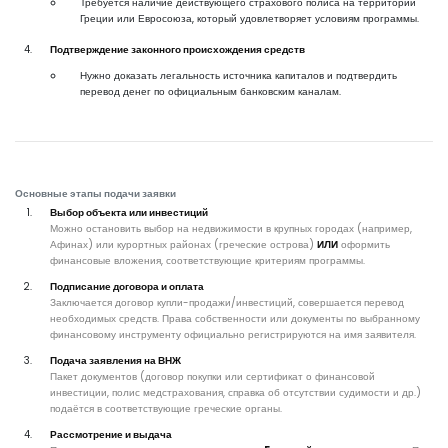
Требуется наличие действующего страхового полиса на территории
Греции или Евросоюза, который удовлетворяет условиям программы.
Подтверждение законного происхождения средств
Нужно доказать легальность источника капиталов и подтвердить
перевод денег по официальным банковским каналам.
Основные этапы подачи заявки
Выбор объекта или инвестиций
Можно остановить выбор на недвижимости в крупных городах (например,
Афинах) или курортных районах (греческие острова)
ИЛИ
оформить
финансовые вложения, соответствующие критериям программы.
Подписание договора и оплата
Заключается договор купли-продажи/инвестиций, совершается перевод
необходимых средств. Права собственности или документы по выбранному
финансовому инструменту официально регистрируются на имя заявителя.
Подача заявления на ВНЖ
Пакет документов (договор покупки или сертификат о финансовой
инвестиции, полис медстрахования, справка об отсутствии судимости и др.)
подаётся в соответствующие греческие органы.
Рассмотрение и выдача