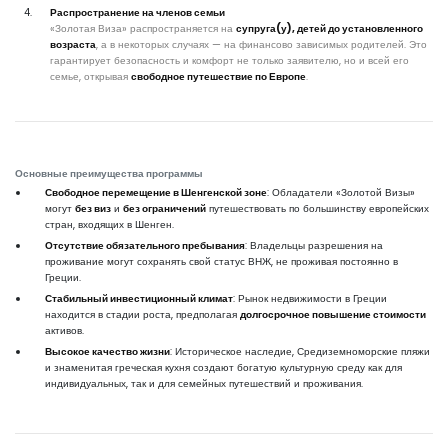
Распространение на членов семьи
«Золотая Виза» распространяется на
супруга(у), детей до установленного
возраста
, а в некоторых случаях — на финансово зависимых родителей. Это
гарантирует безопасность и комфорт не только заявителю, но и всей его
семье, открывая
свободное путешествие по Европе
.
Основные преимущества программы
Свободное перемещение в Шенгенской зоне
: Обладатели «Золотой Визы»
могут
без виз
и
без ограничений
путешествовать по большинству европейских
стран, входящих в Шенген.
Отсутствие обязательного пребывания
: Владельцы разрешения на
проживание могут сохранять свой статус ВНЖ, не проживая постоянно в
Греции.
Стабильный инвестиционный климат
: Рынок недвижимости в Греции
находится в стадии роста, предполагая
долгосрочное повышение стоимости
активов.
Высокое качество жизни
: Историческое наследие, Средиземноморские пляжи
и знаменитая греческая кухня создают богатую культурную среду как для
индивидуальных, так и для семейных путешествий и проживания.