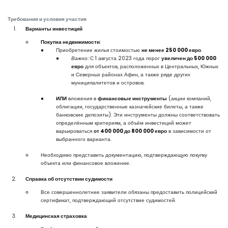
Требования и условия участия
Варианты инвестиций
Покупка недвижимости
:
Приобретение жилья стоимостью
не менее 250 000 евро
.
Важно:
С 1 августа 2023 года порог
увеличен до 500 000
евро
для объектов, расположенных в Центральных, Южных
и Северных районах Афин, а также ряде других
муниципалитетов и островов.
ИЛИ
вложения в
финансовые инструменты
(акции компаний,
облигации, государственные казначейские билеты, а также
банковские депозиты). Эти инструменты должны соответствовать
определённым критериям, а объём инвестиций может
варьироваться
от 400 000 до 800 000 евро
в зависимости от
выбранного варианта.
Необходимо представить документацию, подтверждающую покупку
объекта или финансовое вложение.
Справка об отсутствии судимости
Все совершеннолетние заявители обязаны предоставить полицейский
сертификат, подтверждающий отсутствие судимостей.
Медицинская страховка