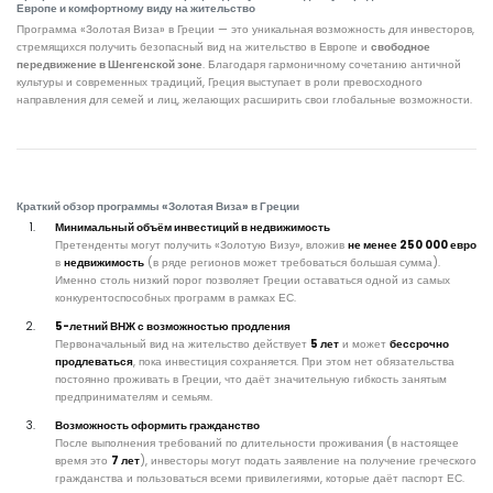
Европе и комфортному виду на жительство
Программа «Золотая Виза» в Греции — это уникальная возможность для инвесторов,
стремящихся получить безопасный вид на жительство в Европе и
свободное
передвижение в Шенгенской зоне
. Благодаря гармоничному сочетанию античной
культуры и современных традиций, Греция выступает в роли превосходного
направления для семей и лиц, желающих расширить свои глобальные возможности.
Краткий обзор программы «Золотая Виза» в Греции
Минимальный объём инвестиций в недвижимость
Претенденты могут получить «Золотую Визу», вложив
не менее 250 000 евро
в
недвижимость
(в ряде регионов может требоваться большая сумма).
Именно столь низкий порог позволяет Греции оставаться одной из самых
конкурентоспособных программ в рамках ЕС.
5-летний ВНЖ с возможностью продления
Первоначальный вид на жительство действует
5 лет
и может
бессрочно
продлеваться
, пока инвестиция сохраняется. При этом нет обязательства
постоянно проживать в Греции, что даёт значительную гибкость занятым
предпринимателям и семьям.
Возможность оформить гражданство
После выполнения требований по длительности проживания (в настоящее
время это
7 лет
), инвесторы могут подать заявление на получение греческого
гражданства и пользоваться всеми привилегиями, которые даёт паспорт ЕС.