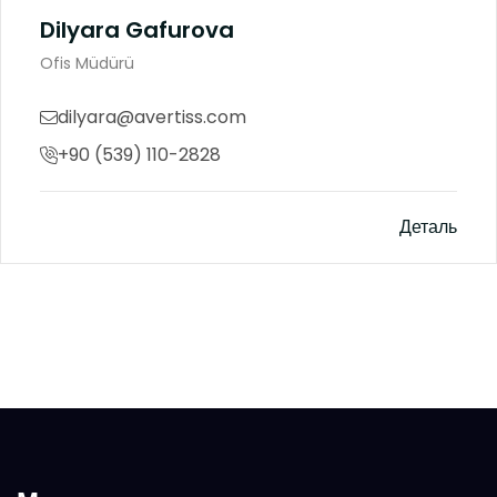
Dilyara Gafurova
Ofis Müdürü
dilyara@avertiss.com
+90 (539) 110-2828
Деталь